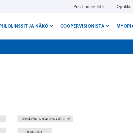
Practitioner Site
Optikko
PIILOLINSSIT JA NÄKÖ
COOPERVISIONISTA
MYOPI
LIKINÄKÖINEN/KAUKONÄKÖINEN*
IKÄNÄKÖ‡