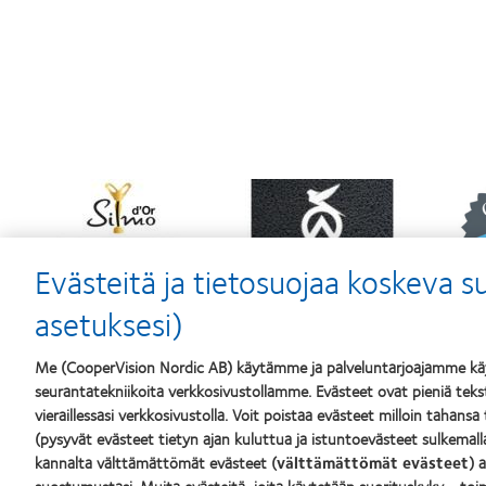
Learn
Learn
Lear
more
more
mor
about
about
abou
Silmo
Contact
Best
d’Or
Lens
Comp
Evästeitä ja tietosuojaa koskeva 
–
Product
for
palkinto
of
Lead
asetuksesi)
parhaasta
the
201
tuotteesta,
Year
&
MyDay®
(2013)
201
Me (CooperVision Nordic AB) käytämme ja palveluntarjoajamme käyt
(2013)
(201
seurantatekniikoita verkkosivustollamme. Evästeet ovat pieniä teksti
vieraillessasi verkkosivustolla. Voit poistaa evästeet milloin tahansa
Tuotteemme
Piilolinss
(pysyvät evästeet tietyn ajan kuluttua ja istuntoevästeet sulkemal
kannalta välttämättömät evästeet (
välttämättömät evästeet
) 
Etsi piilolinssisi
Uusi käyt