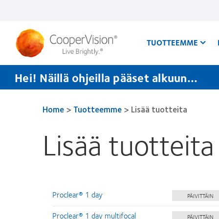
Hyppää
pääsisältöön
TUOTTEEMME
Hei! Näillä ohjeilla pääset alkuun...
Home
>
Tuotteemme
>
Lisää tuotteita
Lisää tuotteita
Proclear® 1 day
PÄIVITTÄIN
Proclear® 1 day multifocal
PÄIVITTÄIN