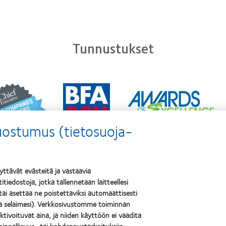
Tunnustukset
n
Learn
Learn
e
more
more
t
about
about
Best
ODMA
anies
Factory
suostumus (tietosuoja-
2011
Awards
(2011)
ers
2011
2
(2011)
0
tävät evästeitä ja vastaavia
2)
tiedostoja, jotka tallennetaan laitteellesi
 tai asettaa ne poistettaviksi automaattisesti
it ja näkö
Legal
la selaimesi). Verkkosivustomme toiminnan
aktivoituvat aina, ja niiden käyttöön ei vaadita
täjä
Ehdot