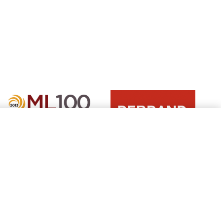
Learn
Learn
more
more
about
about
2012
Vuoden
REBRAND
2012
100®
Manufacturing
Global
Leadership
Award
100
(2012)
(ML
100)
Award
(2012)
Suostumusta koskevien valintojen
hallinta