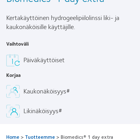
Kertakäyttöinen hydrogeelipiilolinssi liki- ja
kaukonäköisille käyttäjille.
Vaihtoväli
Päiväkäyttöiset
Korjaa
Kaukonäköisyys#
Likinäköisyys#
Home
>
Tuotteemme
>
Biomedics® 1 day extra