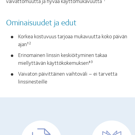
vaivattomuutta ja hyvää käyttömukavuutta
Ominaisuudet ja edut
Korkea kostuvuus tarjoaa mukavuutta koko päivän
ajan
†2
Erinomainen linssin keskiöityminen takaa
miellyttävän käyttökokemuksen
‡3
Vaivaton päivittäinen vaihtoväli – ei tarvetta
linssinesteille