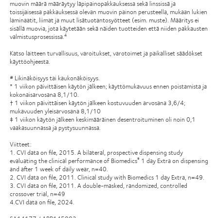
muovin määrä määräytyy läpipainopakkauksessa sekä linssissä ja
toissijaisessa pakkauksessa olevan muovin painon perusteella, mukaan lukien
laminaatit, liimat ja muut lisätuotantosyötteet (esim. muste). Määritys ei
sisällä muovia, jota käytetään sekä näiden tuotteiden että niiden pakkausten
valmistusprosessissa.
4
Katso laitteen turvallisuus, varoitukset, varotoimet ja paikalliset säädökset
käyttöohjeesta.
# Likinäköisyys tai kaukonäköisyys.
* 1 viikon päivittäisen käytön jälkeen; käyttömukavuus ennen poistamista ja
kokonaisarvosana 8,1/10.
† 1 viikon päivittäisen käytön jälkeen kostuvuuden arvosana 3,6/4;
mukavuuden yleisarvosana 8,1/10
‡ 1 viikon käytön jälkeen keskimääräinen desentroituminen oli noin 0,1
vaakasuunnassa ja pystysuunnassa.
Viitteet:
1. CVI data on file, 2015. A bilateral, prospective dispensing study
evaluating the clinical performance of Biomedics
1 day Extra on dispensing
®
and after 1 week of daily wear, n=40.
2. CVI data on file, 2011. Clinical study with Biomedics 1 day Extra, n=49.
3. CVI data on file, 2011. A double-masked, randomized, controlled
crossover trial, n=49
4.CVI data on file, 2024.