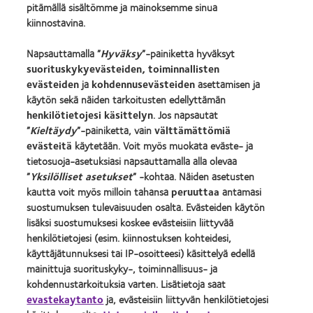
pitämällä sisältömme ja mainoksemme sinua
kiinnostavina.
Piilolinssit ja näkö
Uusi käyttäjä
Napsauttamalla ”
Hyväksy
”-painiketta hyväksyt
suorituskykyevästeiden, toiminnallisten
Kokenut käyttäjä
evästeiden
ja
kohdennusevästeiden
asettamisen ja
käytön sekä näiden tarkoitusten edellyttämän
CooperVisionista
henkilötietojesi käsittelyn
. Jos napsautat
”
Kieltäydy
”-painiketta, vain
välttämättömiä
Ura CooperVisionissa
evästeitä
käytetään. Voit myös muokata eväste- ja
Uutiset ja media
tietosuoja-asetuksiasi napsauttamalla alla olevaa
”
Yksilölliset asetukset
” -kohtaa. Näiden asetusten
Ota yhteyttä
kautta voit myös milloin tahansa
peruuttaa
antamasi
suostumuksen tulevaisuuden osalta. Evästeiden käytön
Legal
lisäksi suostumuksesi koskee evästeisiin liittyvää
henkilötietojesi (esim. kiinnostuksen kohteidesi,
Ehdot
käyttäjätunnuksesi tai IP-osoitteesi) käsittelyä edellä
Evästeilmoitus
mainittuja suorituskyky-, toiminnallisuus- ja
Kommenttipolitiikka
kohdennustarkoituksia varten. Lisätietoja saat
evastekaytanto
ja, evästeisiin liittyvän henkilötietojesi
Yksityisyydensuojapolitiikka