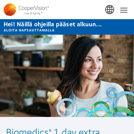
Hyppää
pääsisältöön
Hom
Hei! Näillä ohjeilla pääset alkuun...
ALOITA NAPSAUTTAMALLA
Biomedics
1 day extra
®