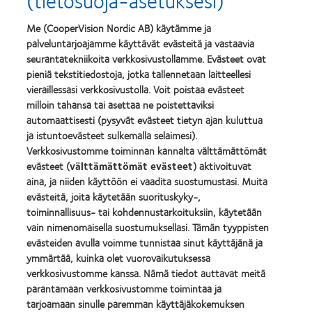
for
Awards
Leaders
2011
Learn
2012
(2011)
Me (CooperVision Nordic AB) käytämme ja
Learn
more
&
palveluntarjoajamme käyttävät evästeitä ja vastaavia
more
about
2010
about
seurantatekniikoita verkkosivustollamme. Evästeet ovat
ODMA
(2012)
Vuoden
2011
pieniä tekstitiedostoja, jotka tallennetaan laitteellesi
2012
(2011)
Learn
vieraillessasi verkkosivustolla. Voit poistaa evästeet
Manufacturing
more
milloin tahansa tai asettaa ne poistettaviksi
Leadership
about
100
automaattisesti (pysyvät evästeet tietyn ajan kuluttua
2012
(ML
ja istuntoevästeet sulkemalla selaimesi).
REBRAND
100)
Verkkosivustomme toiminnan kannalta välttämättömät
100®
Award
Global
evästeet (
välttämättömät evästeet
) aktivoituvat
(2012)
Award
aina, ja niiden käyttöön ei vaadita suostumustasi. Muita
(2012)
evästeitä, joita käytetään suorituskyky-,
toiminnallisuus- tai kohdennustarkoituksiin, käytetään
Tuotteemme
vain nimenomaisella suostumuksellasi. Tämän tyyppisten
evästeiden avulla voimme tunnistaa sinut käyttäjänä ja
Etsi piilolinssisi
ymmärtää, kuinka olet vuorovaikutuksessa
Piilolinssiteknologia
verkkosivustomme kanssa. Nämä tiedot auttavat meitä
parantamaan verkkosivustomme toimintaa ja
tarjoamaan sinulle paremman käyttäjäkokemuksen
Buy Online