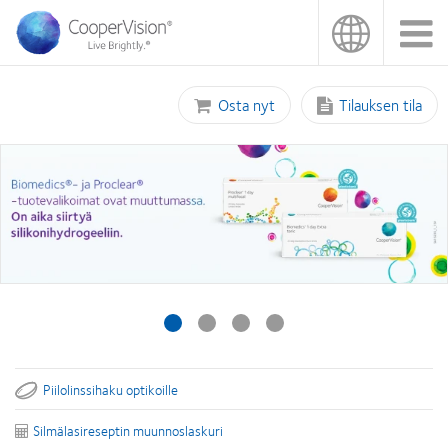
Hyppää
pääsisältöön
Osta nyt
Tilauksen tila
Piilolinssihaku optikoille
Silmälasireseptin muunnoslaskuri