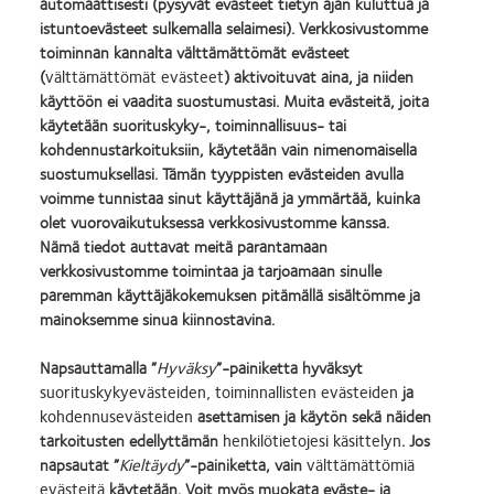
automaattisesti (pysyvät evästeet tietyn ajan kuluttua ja
istuntoevästeet sulkemalla selaimesi). Verkkosivustomme
toiminnan kannalta välttämättömät evästeet
(
välttämättömät evästeet
) aktivoituvat aina, ja niiden
käyttöön ei vaadita suostumustasi. Muita evästeitä, joita
käytetään suorituskyky-, toiminnallisuus- tai
kohdennustarkoituksiin, käytetään vain nimenomaisella
Asiakaspalvelumme
suostumuksellasi. Tämän tyyppisten evästeiden avulla
voimme tunnistaa sinut käyttäjänä ja ymmärtää, kuinka
olet vuorovaikutuksessa verkkosivustomme kanssa.
Ota yhteys asiakastukeen
Nämä tiedot auttavat meitä parantamaan
verkkosivustomme toimintaa ja tarjoamaan sinulle
paremman käyttäjäkokemuksen pitämällä sisältömme ja
t:
0800 11 46 28
mainoksemme sinua kiinnostavina.
Yhteydenottolomake
Napsauttamalla ”
Hyväksy
”-painiketta hyväksyt
suorituskykyevästeiden, toiminnallisten evästeiden
ja
kohdennusevästeiden
asettamisen ja käytön sekä näiden
tarkoitusten edellyttämän
henkilötietojesi käsittelyn
. Jos
Learn
Learn
Learn
Learn
Learn
Learn
napsautat ”
Kieltäydy
”-painiketta, vain
välttämättömiä
more
more
more
more
more
more
evästeitä
käytetään. Voit myös muokata eväste- ja
about
about
about
about
about
about