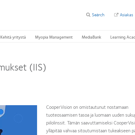
Search
Asiakas
Kehitä yritystä
Myopia Management
MediaBank
Learning Aca
)
mukset (IIS)
CooperVision on omistautunut nostamaan
tuoteosaamisen tasoa ja luomaan uuden suku
piilolinssit. Tämän saavuttamiseksi CooperVis
ylläpitää vahvaa sitoutumistaan tukeakseen p