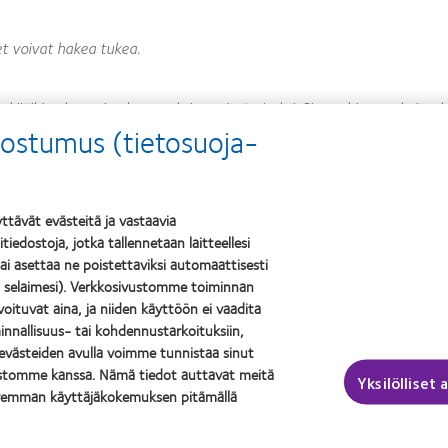
set voivat hakea tukea.
kijöihin alustavien kysymyksien esittämiseksi. Sinut ohjataan kuitenki
uostumus (tietosuoja-
hakemuslomakkeen.
n) saamiseen kestää, jos IIS on hyväksytty?
tai tuotteet ovat yleensä saatavilla 60 päivän kuluessa sopimuksen
 ennen kuin sopimukset on allekirjoitettu.
tävät evästeitä ja vastaavia
iedostoja, jotka tallennetaan laitteellesi
 tai asettaa ne poistettaviksi automaattisesti
ta tiedoista, joita tarvitsemme, jotta voimme harkita ehdotustasi I
la selaimesi). Verkkosivustomme toiminnan
llisimman paljon yksityiskohtaisia tietoja, kuten luonnos
ivoituvat aina, ja niiden käyttöön ei vaadita
innallisuus- tai kohdennustarkoituksiin,
uunnitelmasta, ja otamme sinuun yhteyttä, jos tarvitsemme lisätietoj
evästeiden avulla voimme tunnistaa sinut
ustomme kanssa. Nämä tiedot auttavat meitä
Yksilölliset
iisapplications@coopervision.com
.
aremman käyttäjäkokemuksen pitämällä