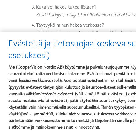
Kuka voi hakea tukea IIS:ään?
Kaikki tutkijat, tutkijat tai näönhoidon ammattilai
Täytyykö minun hakea verkossa?
Voit tietenkin ottaa yhteyttä CooperVisionin työnte
Evästeitä ja tietosuojaa koskeva s
sivulle, jossa voit hakea tukea lähettämällä IIS-
Kuinka kauan rahoituksen tai tuotteen (tuotteide
asetuksesi)
Kun sopimus on saatettu voimaan, rahoitus, tuote 
solmimisesta. Emme tarjoa rahoitusta tai tuotteita
Me (CooperVision Nordic AB) käytämme ja palveluntarjoajamme käyt
seurantatekniikoita verkkosivustollamme. Evästeet ovat pieniä tekstit
Mitä tietoja tarvitsette minulta?
vieraillessasi verkkosivustolla. Voit poistaa evästeet milloin tahansa
Löydät hakemuslomakkeestamme erittelyn alustavis
(pysyvät evästeet tietyn ajan kuluttua ja istuntoevästeet sulkemal
tapaamisen aikana. Ehdotuksen tulee sisältää mahdo
kannalta välttämättömät evästeet (
välttämättömät evästeet
) akt
suostumustasi. Muita evästeitä, joita käytetään suorituskyky-, toim
tutkimussuunnitelmasta tai kliinisen tutkimuksen s
käytetään vain nimenomaisella suostumuksellasi. Tämän tyyppisten 
käyttäjänä ja ymmärtää, kuinka olet vuorovaikutuksessa verkkosiv
Jos sinulla on kysyttävää, ota yhteyttä osoitteeseen
parantamaan verkkosivustomme toimintaa ja tarjoamaan sinulle p
sisältömme ja mainoksemme sinua kiinnostavina.