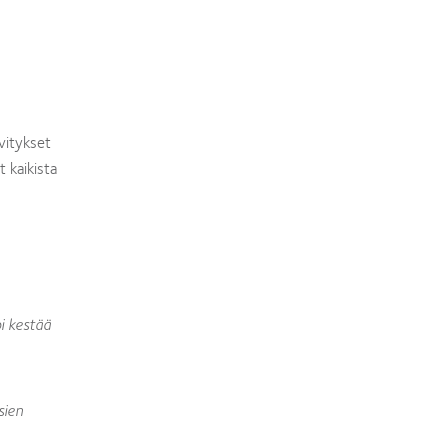
ivitykset
 kaikista
i kestää
sien