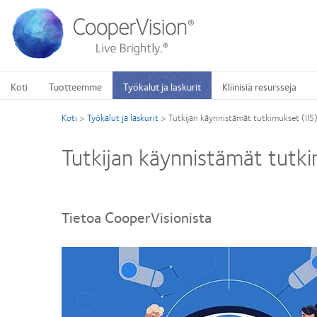
Hyppää
pääsisältöön
Koti
Tuotteemme
Työkalut ja laskurit
Kliinisiä resursseja
Koti
>
Työkalut ja laskurit
>
Tutkijan käynnistämät tutkimukset (IIS
Tutkijan käynnistämät tutki
Tietoa CooperVisionista