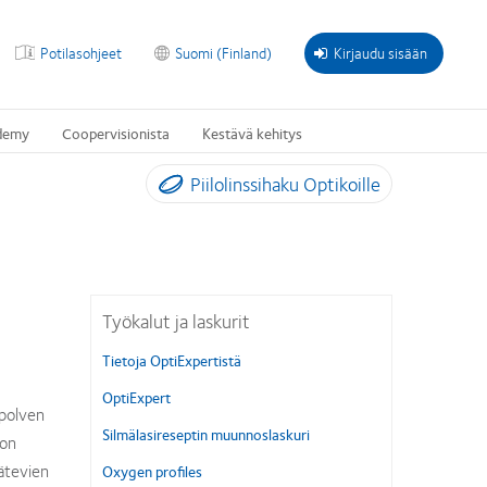
Potilasohjeet
Suomi (Finland)
Kirjaudu sisään
demy
Coopervisionista
Kestävä kehitys
Piilolinssihaku Optikoille
Työkalut ja laskurit
Tietoja OptiExpertistä
OptiExpert
polven
Silmälasireseptin muunnoslaskuri
ion
ätevien
Oxygen profiles