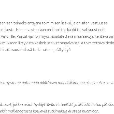
ksen sen toimeksiantajana toimimisen lisäksi, ja on siten vastuussa
isesta. Hänen vastuullaan on ilmoittaa kaikki turvallisuustiedot
erVisionille. Päätutkijan on myös noudatettava määräaikoja, tehtävä pä
mukseen liittyvistä keskeisistä virstanpylväistä ja toimitettava tiedot
a tai aikakauslehdissä tutkimuksen päätyttyä.
i, pyrimme antamaan päätöksen mahdollisimman pian, mutta se vo
set, joiden uskot hyödyttävän tieteellistä ja kliinistä tietoa piilolins
tä eläinmalliehdotusta koskevia tutkimuksia ei oteta huomioon.