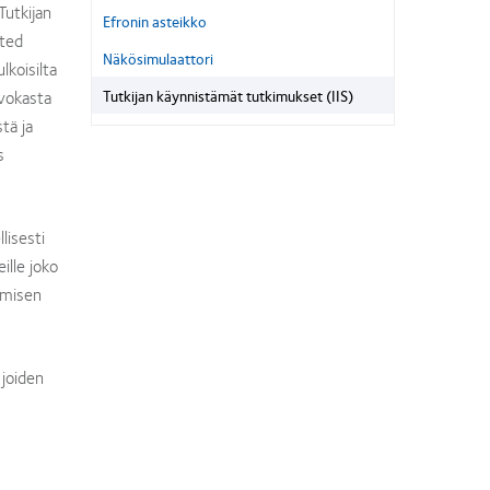
Tutkijan
Efronin asteikko
ated
Näkösimulaattori
lkoisilta
rvokasta
Tutkijan käynnistämät tutkimukset (IIS)
stä ja
s
lisesti
eille joko
oamisen
 joiden