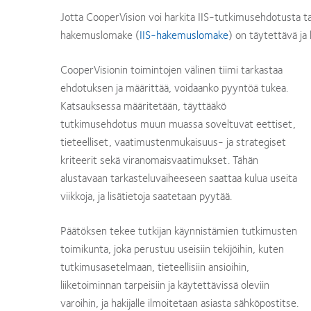
Jotta CooperVision voi harkita IIS-tutkimusehdotusta tar
hakemuslomake (
IIS-hakemuslomake
) on täytettävä j
CooperVisionin toimintojen välinen tiimi tarkastaa
ehdotuksen ja määrittää, voidaanko pyyntöä tukea.
Katsauksessa määritetään, täyttääkö
tutkimusehdotus muun muassa soveltuvat eettiset,
tieteelliset, vaatimustenmukaisuus- ja strategiset
kriteerit sekä viranomaisvaatimukset. Tähän
alustavaan tarkasteluvaiheeseen saattaa kulua useita
viikkoja, ja lisätietoja saatetaan pyytää.
Päätöksen tekee tutkijan käynnistämien tutkimusten
toimikunta, joka perustuu useisiin tekijöihin, kuten
tutkimusasetelmaan, tieteellisiin ansioihin,
liiketoiminnan tarpeisiin ja käytettävissä oleviin
varoihin, ja hakijalle ilmoitetaan asiasta sähköpostitse.