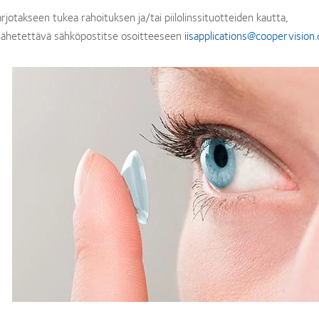
jotakseen tukea rahoituksen ja/tai piilolinssituotteiden kautta,
a lähetettävä sähköpostitse osoitteeseen
iisapplications@coopervision