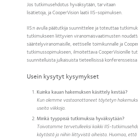
Jos tutkimusehdotus hyväksytään, tarvitaan
lisätietoja, ja CooperVision laatii IIS-sopimuksen.
IIS:n avulla päätutkija suunnittelee ja toteuttaa tutkimu
tutkimukseen liittyvien viranomaisvaatimusten noudattam
sääntelyviranomaisille, eettiselle toimikunnalle ja Coop
tutkimussopimukseen, ilmoitettava CooperVisionille tutki
suunnitelluista julkaisuista tieteellisissä konferensseiss
Usein kysytyt kysymykset
Kuinka kauan hakemuksen käsittely kestää?
Kun olemme vastaanottaneet täytetyn hakemukses
useita viikkoja.
Minkä tyyppisiä tutkimuksia hyväksytään?
Toivotamme tervetulleeksi kaikki IIS-tutkimusehdotuk
käytöstä ja niihin liittyvistä aiheista. Huomaa, et