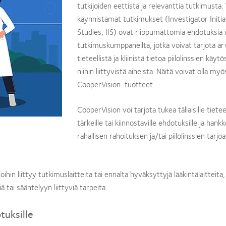
tutkijoiden eettistä ja relevanttia tutkimusta. 
käynnistämät tutkimukset (Investigator Initi
Studies, IIS) ovat riippumattomia ehdotuksia u
tutkimuskumppaneilta, jotka voivat tarjota a
tieteellistä ja kliinistä tietoa piilolinssien käytö
niihin liittyvistä aiheista. Näitä voivat olla myö
CooperVision-tuotteet.
CooperVision voi tarjota tukea tällaisille tieteel
tärkeille tai kiinnostaville ehdotuksille ja hankk
rahallisen rahoituksen ja/tai piilolinssien tarj
in liittyy tutkimuslaitteita tai ennalta hyväksyttyjä lääkintälaitteita,
 tai sääntelyyn liittyviä tarpeita.
tuksille