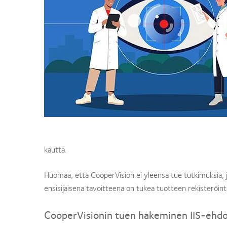
kautta.
Huomaa, että CooperVision ei yleensä tue tutkimuksia, joih
ensisijaisena tavoitteena on tukea tuotteen rekisteröintiä
CooperVisionin tuen hakeminen IIS-ehdo