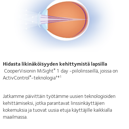
Hidasta likinäköisyyden kehittymistä lapsilla
CooperVisionin MiSight
1 day -piilolinsseillä, joissa on
®
ActivControl
-teknologia
®
†‡1
Jatkamme päivittäin työtämme uusien teknologioiden
kehittämiseksi, jotka parantavat linssinkäyttäjien
kokemuksia ja tuovat uusia etuja käyttäjille kaikkialla
maailmassa.