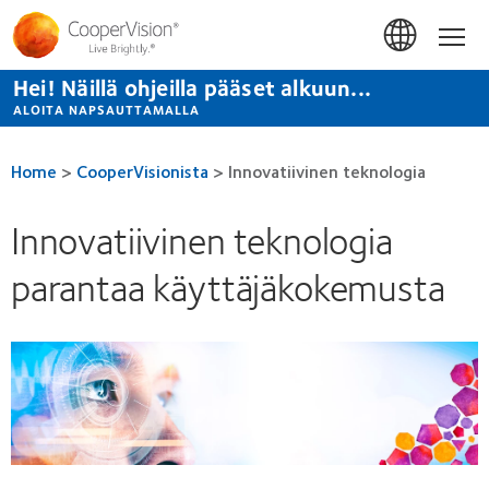
Hyppää
pääsisältöön
Hom
Hei! Näillä ohjeilla pääset alkuun...
ALOITA NAPSAUTTAMALLA
Home
>
CooperVisionista
>
Innovatiivinen teknologia
Innovatiivinen teknologia
parantaa käyttäjäkokemusta