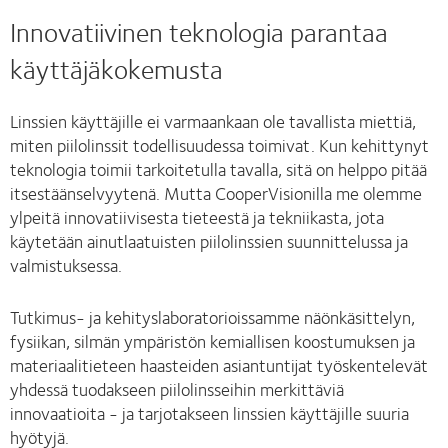
Innovatiivinen teknologia parantaa
käyttäjäkokemusta
Linssien käyttäjille ei varmaankaan ole tavallista miettiä,
miten piilolinssit todellisuudessa toimivat. Kun kehittynyt
teknologia toimii tarkoitetulla tavalla, sitä on helppo pitää
itsestäänselvyytenä. Mutta CooperVisionilla me olemme
ylpeitä innovatiivisesta tieteestä ja tekniikasta, jota
käytetään ainutlaatuisten piilolinssien suunnittelussa ja
valmistuksessa.
Tutkimus- ja kehityslaboratorioissamme näönkäsittelyn,
fysiikan, silmän ympäristön kemiallisen koostumuksen ja
materiaalitieteen haasteiden asiantuntijat työskentelevät
yhdessä tuodakseen piilolinsseihin merkittäviä
innovaatioita - ja tarjotakseen linssien käyttäjille suuria
hyötyjä.