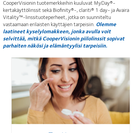
CooperVisionin tuotemerkkeihin kuuluvat MyDay®-
kertakäyttölinssit sekä Biofinity®-, clariti® 1 day- ja Avaira
Vitality™-linssituoteperheet, jotka on suunniteltu
vastaamaan erilaisten käyttäjien tarpeisiin.
Olemme
laatineet kyselylomakkeen, jonka avulla voit
selvittää, mitkä CooperVisionin piilolinssit sopivat
parhaiten näkösi ja elämäntyylisi tarpeisiin.