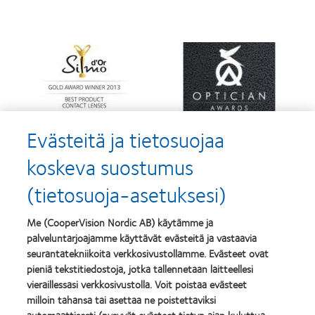
Learn
Learn
more
more
about
about
Silmo
Contact
d’Or
Lens
–
Product
palkinto
of
Evästeitä ja tietosuojaa
Learn
Learn
parhaasta
the
more
more
tuotteesta,
Year
about
about
koskeva suostumus
MyDay®
(2013)
Best
Best
(2013)
Companies
Factory
(tietosuoja-asetuksesi)
for
Awards
Leaders
2011
Learn
2012
(2011)
Me (CooperVision Nordic AB) käytämme ja
Learn
more
&
palveluntarjoajamme käyttävät evästeitä ja vastaavia
more
about
2010
about
seurantatekniikoita verkkosivustollamme. Evästeet ovat
ODMA
(2012)
Vuoden
2011
pieniä tekstitiedostoja, jotka tallennetaan laitteellesi
2012
(2011)
Learn
vieraillessasi verkkosivustolla. Voit poistaa evästeet
Manufacturing
more
milloin tahansa tai asettaa ne poistettaviksi
Leadership
about
100