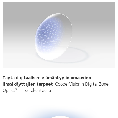
Täytä digitaalisen elämäntyylin omaavien
linssikäyttäjien tarpeet
CooperVisionin Digital Zone
Optics
-linssirakenteella
®