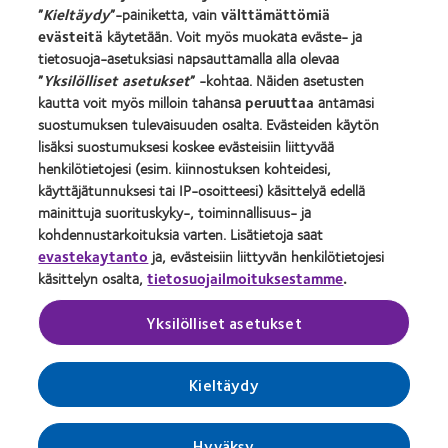
”
Kieltäydy
”-painiketta, vain
välttämättömiä
Ura CooperVisionissa
evästeitä
käytetään. Voit myös muokata eväste- ja
Uutiset ja media
tietosuoja-asetuksiasi napsauttamalla alla olevaa
”
Yksilölliset asetukset
” -kohtaa. Näiden asetusten
Ota yhteyttä
kautta voit myös milloin tahansa
peruuttaa
antamasi
suostumuksen tulevaisuuden osalta. Evästeiden käytön
Legal
lisäksi suostumuksesi koskee evästeisiin liittyvää
henkilötietojesi (esim. kiinnostuksen kohteidesi,
Ehdot
käyttäjätunnuksesi tai IP-osoitteesi) käsittelyä edellä
Evästeilmoitus
mainittuja suorituskyky-, toiminnallisuus- ja
Kommenttipolitiikka
kohdennustarkoituksia varten. Lisätietoja saat
evastekaytanto
ja, evästeisiin liittyvän henkilötietojesi
Yksityisyydensuojapolitiikka
käsittelyn osalta,
tietosuojailmoituksestamme
.
Yksilölliset asetukset
Optikko
Suostumusta koskevien valintojen hallinta
Kieltäydy
Hyväksy