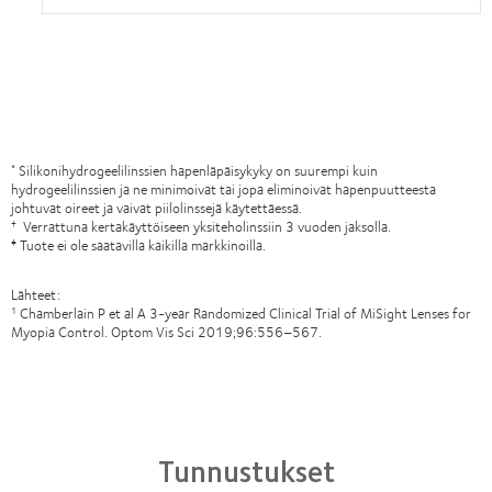
Silikonihydrogeelilinssien hapenläpäisykyky on suurempi kuin
*
hydrogeelilinssien ja ne minimoivat tai jopa eliminoivat hapenpuutteesta
johtuvat oireet ja vaivat piilolinssejä käytettäessä.
Verrattuna kertakäyttöiseen yksiteholinssiin 3 vuoden jaksolla.
†
Tuote ei ole saatavilla kaikilla markkinoilla.
‡
Lähteet:
Chamberlain P et al A 3-year Randomized Clinical Trial of MiSight Lenses for
1
Myopia Control. Optom Vis Sci 2019;96:556–567.
Tunnustukset