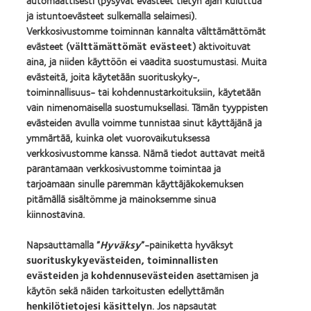
automaattisesti (pysyvät evästeet tietyn ajan kuluttua
2012
(ML
ja istuntoevästeet sulkemalla selaimesi).
REBRAND
100)
Verkkosivustomme toiminnan kannalta välttämättömät
100®
Award
Global
evästeet (
välttämättömät evästeet
) aktivoituvat
(2012)
Award
aina, ja niiden käyttöön ei vaadita suostumustasi. Muita
(2012)
evästeitä, joita käytetään suorituskyky-,
toiminnallisuus- tai kohdennustarkoituksiin, käytetään
Tuotteemme
vain nimenomaisella suostumuksellasi. Tämän tyyppisten
evästeiden avulla voimme tunnistaa sinut käyttäjänä ja
Etsi piilolinssisi
ymmärtää, kuinka olet vuorovaikutuksessa
Piilolinssiteknologia
verkkosivustomme kanssa. Nämä tiedot auttavat meitä
parantamaan verkkosivustomme toimintaa ja
tarjoamaan sinulle paremman käyttäjäkokemuksen
Buy Online
pitämällä sisältömme ja mainoksemme sinua
kiinnostavina.
Piilolinssit ja näkö
Uusi käyttäjä
Napsauttamalla ”
Hyväksy
”-painiketta hyväksyt
suorituskykyevästeiden, toiminnallisten
Kokenut käyttäjä
evästeiden
ja
kohdennusevästeiden
asettamisen ja
käytön sekä näiden tarkoitusten edellyttämän
henkilötietojesi käsittelyn
. Jos napsautat
CooperVisionista