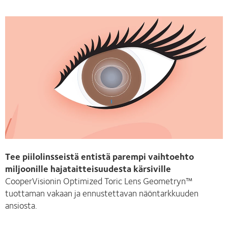
Tee piilolinsseistä entistä parempi vaihtoehto
miljoonille hajataitteisuudesta kärsiville
CooperVisionin Optimized Toric Lens Geometryn™
tuottaman vakaan ja ennustettavan näöntarkkuuden
ansiosta.