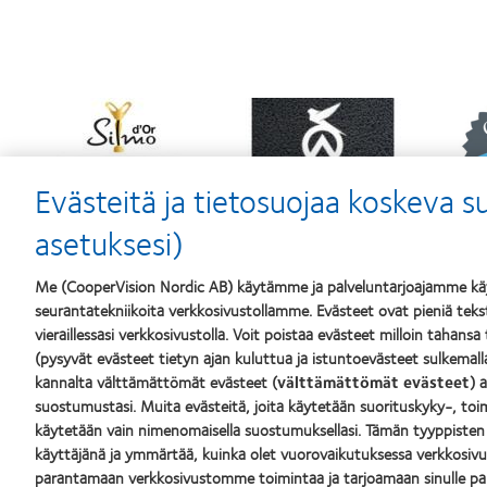
Learn
Learn
Lear
more
more
mor
about
about
abou
Silmo
Contact
Best
d’Or
Lens
Comp
Evästeitä ja tietosuojaa koskeva 
–
Product
for
palkinto
of
Lead
asetuksesi)
parhaasta
the
201
tuotteesta,
Year
&
MyDay®
(2013)
201
Me (CooperVision Nordic AB) käytämme ja palveluntarjoajamme käyt
(2013)
(201
seurantatekniikoita verkkosivustollamme. Evästeet ovat pieniä teksti
vieraillessasi verkkosivustolla. Voit poistaa evästeet milloin tahansa
Tuotteemme
Piilolinss
(pysyvät evästeet tietyn ajan kuluttua ja istuntoevästeet sulkemal
kannalta välttämättömät evästeet (
välttämättömät evästeet
) 
Etsi piilolinssisi
Uusi käyt
suostumustasi. Muita evästeitä, joita käytetään suorituskyky-, toim
Piilolinssiteknologia
Kokenut 
käytetään vain nimenomaisella suostumuksellasi. Tämän tyyppisten
käyttäjänä ja ymmärtää, kuinka olet vuorovaikutuksessa verkkosi
parantamaan verkkosivustomme toimintaa ja tarjoamaan sinulle p