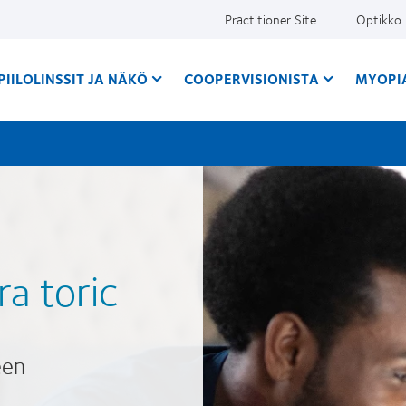
Practitioner Site
Optikko
PIILOLINSSIT JA NÄKÖ
COOPERVISIONISTA
MYOPI
a toric
een