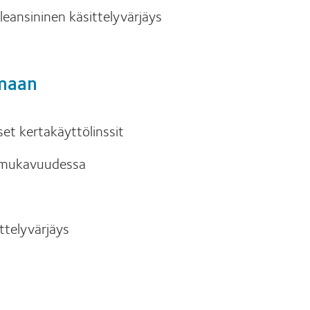
leansininen käsittelyvärjäys
amaan
set kertakäyttölinssit
 mukavuudessa
ttelyvärjäys