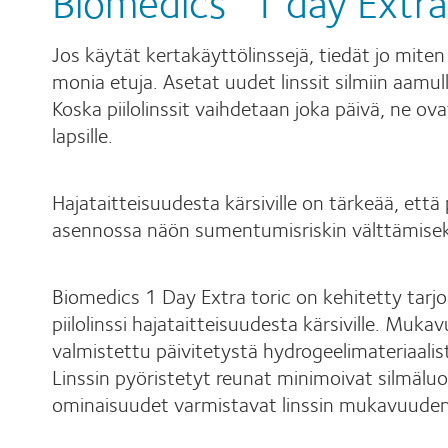
Biomedics
1 day Extra
Jos käytät kertakäyttölinssejä, tiedät jo miten
monia etuja. Asetat uudet linssit silmiin aamulla
Koska piilolinssit vaihdetaan joka päivä, ne ovat
lapsille.
Hajataitteisuudesta kärsiville on tärkeää, että 
asennossa näön sumentumisriskin välttämisek
Biomedics 1 Day Extra toric on kehitetty tarjo
piilolinssi hajataitteisuudesta kärsiville. Muk
valmistettu päivitetystä hydrogeelimateriaalis
Linssin pyöristetyt reunat minimoivat silmä
ominaisuudet varmistavat linssin mukavuuden