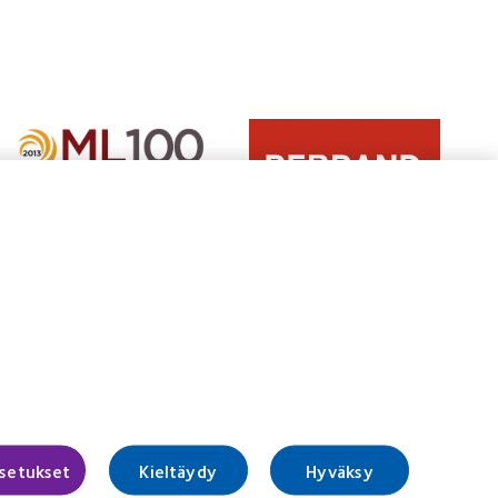
Learn
Learn
more
more
about
about
2012
Vuoden
REBRAND
2012
100®
Manufacturing
Global
Leadership
Award
100
(2012)
(ML
100)
Award
(2012)
Suostumusta koskevien valintojen
hallinta
asetukset
Kieltäydy
Hyväksy