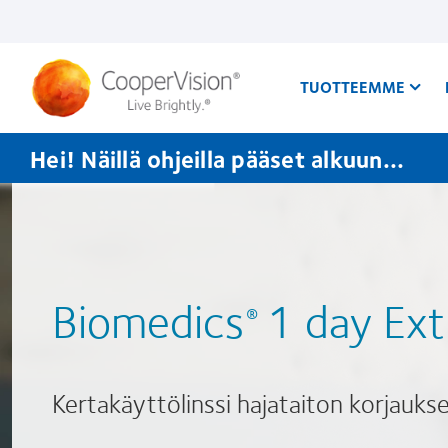
Hyppää
pääsisältöön
TUOTTEEMME
Hei! Näillä ohjeilla pääset alkuun...
Biomedics
1 day Extr
®
Kertakäyttölinssi hajataiton korjauks