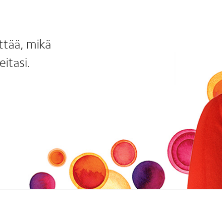
ttää, mikä
itasi.