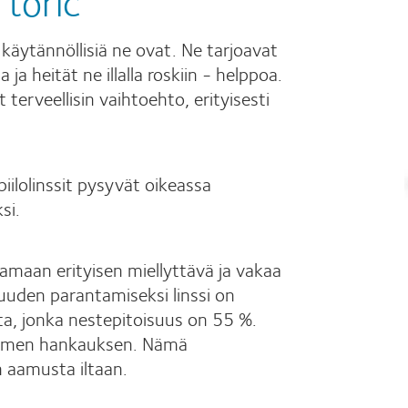
 toric
 käytännöllisiä ne ovat. Ne tarjoavat
 ja heität ne illalla roskiin - helppoa.
 terveellisin vaihtoehto, erityisesti
piilolinssit pysyvät oikeassa
si.
amaan erityisen miellyttävä ja vakaa
avuuden parantamiseksi linssi on
ta, jonka nestepitoisuus on 55 %.
luomen hankauksen. Nämä
 aamusta iltaan.