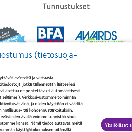
Tunnustukset
n
Learn
Learn
e
more
more
t
about
about
Best
ODMA
anies
Factory
suostumus (tietosuoja-
2011
Awards
(2011)
ers
2011
2
(2011)
0
tävät evästeitä ja vastaavia
2)
tiedostoja, jotka tallennetaan laitteellesi
 tai asettaa ne poistettaviksi automaattisesti
it ja näkö
Legal
la selaimesi). Verkkosivustomme toiminnan
aktivoituvat aina, ja niiden käyttöön ei vaadita
täjä
Ehdot
innallisuus- tai kohdennustarkoituksiin,
käyttäjä
Evästeilmoitus
 evästeiden avulla voimme tunnistaa sinut
Kommenttipolitiikka
vustomme kanssa. Nämä tiedot auttavat meitä
Yksilölliset 
aremman käyttäjäkokemuksen pitämällä
Yksityisyydensuojapolitiikka