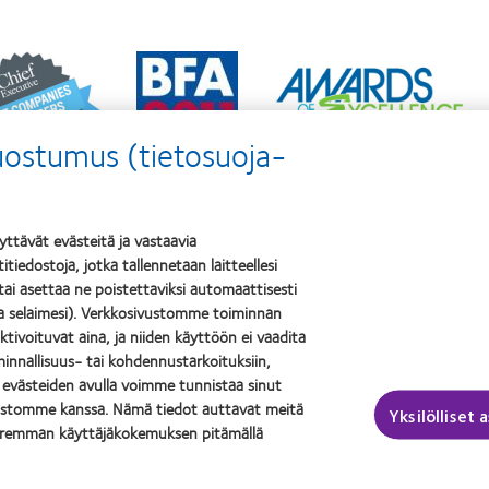
n
Learn
Learn
e
more
more
t
about
about
Best
ODMA
anies
Factory
suostumus (tietosuoja-
2011
Awards
(2011)
ers
2011
2
(2011)
0
tävät evästeitä ja vastaavia
2)
tiedostoja, jotka tallennetaan laitteellesi
 tai asettaa ne poistettaviksi automaattisesti
it ja näkö
Legal
la selaimesi). Verkkosivustomme toiminnan
aktivoituvat aina, ja niiden käyttöön ei vaadita
täjä
Ehdot
innallisuus- tai kohdennustarkoituksiin,
käyttäjä
Evästeilmoitus
 evästeiden avulla voimme tunnistaa sinut
Kommenttipolitiikka
vustomme kanssa. Nämä tiedot auttavat meitä
Yksilölliset 
aremman käyttäjäkokemuksen pitämällä
Yksityisyydensuojapolitiikka
sionista
rVisionissa