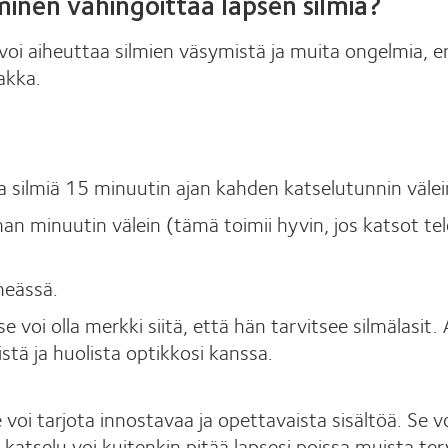
minen vahingoittaa lapsen silmiä?
 aiheuttaa silmien väsymistä ja muita ongelmia, erityi
akka.
aa silmiä 15 minuutin ajan kahden katselutunnin välei
minuutin välein (tämä toimii hyvin, jos katsot tele
meässä.
a, se voi olla merkki siitä, että hän tarvitsee silmälas
stä ja huolista optikkosi kanssa.
 voi tarjota innostavaa ja opettavaista sisältöä. Se v
n katselu voi kuitenkin pitää lapsesi poissa muista terv