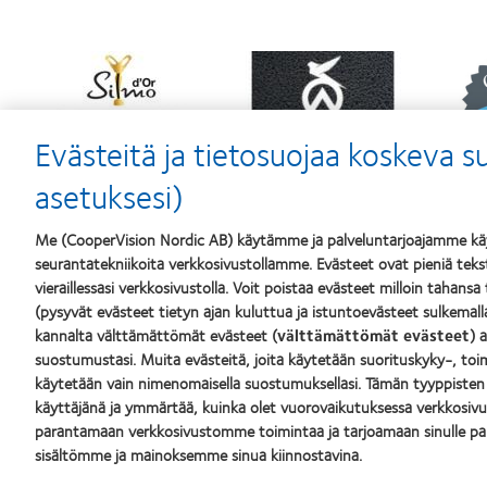
Learn
Learn
Lear
more
more
mor
about
about
abou
Silmo
Contact
Best
d’Or
Lens
Comp
Evästeitä ja tietosuojaa koskeva 
–
Product
for
palkinto
of
Lead
asetuksesi)
parhaasta
the
201
tuotteesta,
Year
&
MyDay®
(2013)
201
Me (CooperVision Nordic AB) käytämme ja palveluntarjoajamme käyt
(2013)
(201
seurantatekniikoita verkkosivustollamme. Evästeet ovat pieniä teksti
vieraillessasi verkkosivustolla. Voit poistaa evästeet milloin tahansa
Tuotteemme
Piilolinss
(pysyvät evästeet tietyn ajan kuluttua ja istuntoevästeet sulkemal
kannalta välttämättömät evästeet (
välttämättömät evästeet
) 
Etsi piilolinssisi
Uusi käyt
suostumustasi. Muita evästeitä, joita käytetään suorituskyky-, toim
Piilolinssiteknologia
Kokenut 
käytetään vain nimenomaisella suostumuksellasi. Tämän tyyppisten
käyttäjänä ja ymmärtää, kuinka olet vuorovaikutuksessa verkkosi
parantamaan verkkosivustomme toimintaa ja tarjoamaan sinulle p
Buy Online
CooperVi
sisältömme ja mainoksemme sinua kiinnostavina.
Ura Coope