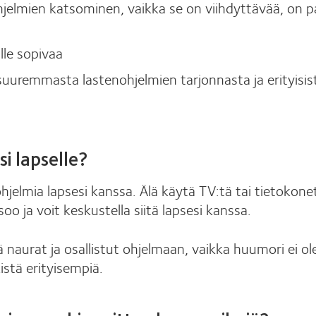
elmien katsominen, vaikka se on viihdyttävää, on pass
ille sopivaa
uuremmasta lastenohjelmien tarjonnasta ja erityisis
i lapselle?
ohjelmia lapsesi kanssa. Älä käytä TV:tä tai tietokon
oo ja voit keskustella siitä lapsesi kanssa.
 naurat ja osallistut ohjelmaan, vaikka huumori ei ole 
istä erityisempiä.