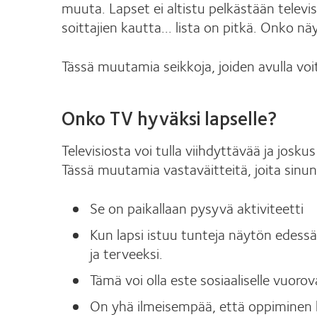
muuta. Lapset ei altistu pelkästään telev
soittajien kautta... lista on pitkä. Onko n
Tässä muutamia seikkoja, joiden avulla voit
Onko TV hyväksi lapselle?
Televisiosta voi tulla viihdyttävää ja josku
Tässä muutamia vastaväitteitä, joita sinun
Se on paikallaan pysyvä aktiviteetti
Kun lapsi istuu tunteja näytön edessä, 
ja terveeksi.
Tämä voi olla este sosiaaliselle vuorov
On yhä ilmeisempää, että oppiminen lu