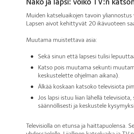
Näkö ja lapsi: voiko TV:n katso
Muiden katseluaikojen tavoin yliannostus voi
Lapsen aivot kehittyvät 20 ikävuoteen sa
Muutama muistettava asia:
Sekä sinun että lapsesi tulisi lepuutt
Katso pois muutama sekunti muutaman 
keskustelette ohjelman aikana).
Älkää koskaan katsoko televisiota pi
Jos lapsi istuu liian lähellä televisiot
säännöllisesti ja keskustele kysymyksi
Televisiolla on etunsa ja haittapuolensa. Se
yhdessäololle. Liiallinen katseluaika ja TV: