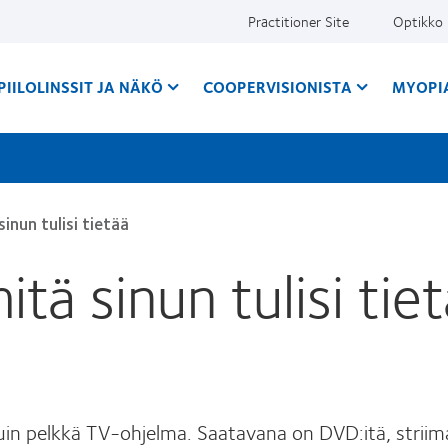
Practitioner Site
Optikko
PIILOLINSSIT JA NÄKÖ
COOPERVISIONISTA
MYOPI
inun tulisi tietää
itä sinun tulisi tie
 pelkkä TV-ohjelma. Saatavana on DVD:itä, striimatt