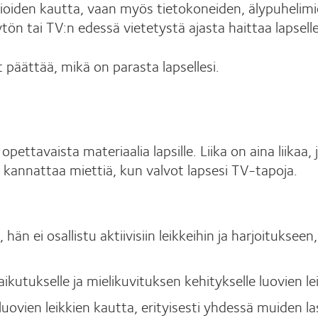
isioiden kautta, vaan myös tietokoneiden, älypuhelim
äytön tai TV:n edessä vietetystä ajasta haittaa lapsell
 päättää, mikä on parasta lapsellesi.
s opettavaista materiaalia lapsille. Liika on aina liika
 kannattaa miettiä, kun valvot lapsesi TV-tapoja.
hän ei osallistu aktiivisiin leikkeihin ja harjoituksee
aikutukselle ja mielikuvituksen kehitykselle luovien le
ovien leikkien kautta, erityisesti yhdessä muiden la