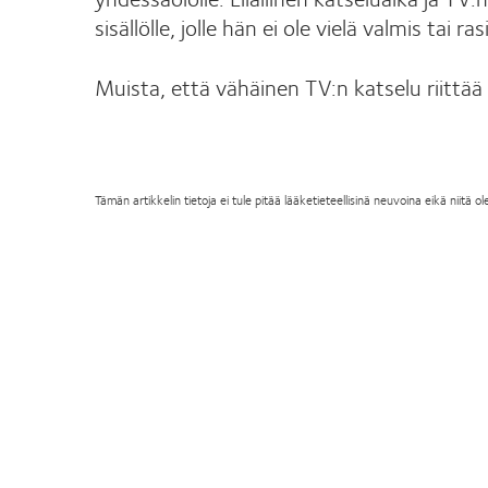
sisällölle, jolle hän ei ole vielä valmis tai ra
Muista, että vähäinen TV:n katselu riittää 
Tämän artikkelin tietoja ei tule pitää lääketieteellisinä neuvoina eikä niit