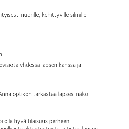
sesti nuorille, kehittyville silmille.
n.
visiota yhdessä lapsen kanssa ja
it. Anna optikon tarkastaa lapsesi näkö
oi olla hyvä tilaisuus perheen
eellisistä aktiviteeteista, altistaa lapsen