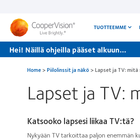
Hyppää
pääsisältöön
TUOTTEEMME
Hei! Näillä ohjeilla pääset alkuun...
Home
>
Piilolinssit ja näkö
>
Lapset ja TV: mitä s
Lapset ja TV: m
Katsooko lapsesi liikaa TV:tä?
Nykyään TV tarkoittaa paljon enemmän kuin