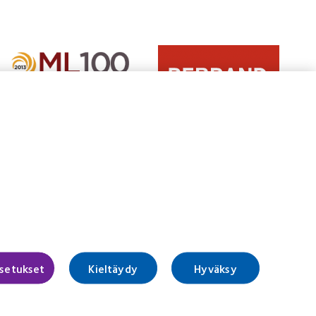
Learn
Learn
more
more
about
about
2012
Vuoden
REBRAND
2012
100®
Manufacturing
Global
Leadership
Award
100
(2012)
(ML
100)
Award
(2012)
Suostumusta koskevien valintojen
hallinta
asetukset
Kieltäydy
Hyväksy