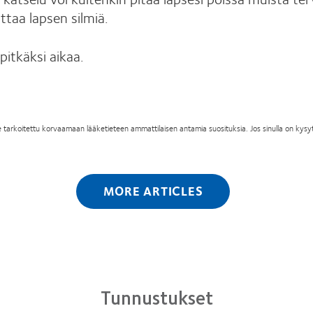
sittaa lapsen silmiä.
pitkäksi aikaa.
ä ole tarkoitettu korvaamaan lääketieteen ammattilaisen antamia suosituksia. Jos sinulla on kys
MORE ARTICLES
Tunnustukset