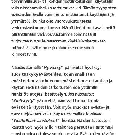
toiminnallisuus- tai kohdennustarkoituksiin, käytetään
Tuotteemme
vain nimenomaisella suostumuksellasi. Tämän tyyppisten
evästeiden avulla voimme tunnistaa sinut käyttäjänä ja
Etsi piilolinssisi
ymmärtää, kuinka olet vuorovaikutuksessa
Piilolinssiteknologia
verkkosivustomme kanssa. Nämä tiedot auttavat meitä
parantamaan verkkosivustomme toimintaa ja
tarjoamaan sinulle paremman käyttäjäkokemuksen
Buy Online
pitämällä sisältömme ja mainoksemme sinua
kiinnostavina.
Piilolinssit ja näkö
Uusi käyttäjä
Napsauttamalla ”
Hyväksy
”-painiketta hyväksyt
suorituskykyevästeiden, toiminnallisten
Kokenut käyttäjä
evästeiden
ja
kohdennusevästeiden
asettamisen ja
käytön sekä näiden tarkoitusten edellyttämän
CooperVisionista
henkilötietojesi käsittelyn
. Jos napsautat
”
Kieltäydy
”-painiketta, vain
välttämättömiä
Ura CooperVisionissa
evästeitä
käytetään. Voit myös muokata eväste- ja
Uutiset ja media
tietosuoja-asetuksiasi napsauttamalla alla olevaa
”
Yksilölliset asetukset
” -kohtaa. Näiden asetusten
Ota yhteyttä
kautta voit myös milloin tahansa
peruuttaa
antamasi
suostumuksen tulevaisuuden osalta. Evästeiden käytön