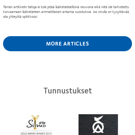
Tämän artikkelin tietoja ei tule pitää lääketieteellisinä neuvoina eikä niitä ole tarkoitettu
korvaamaan lääketieteen ammattilaisen antamia suosituksia. Jos sinulla on kysyttävää,
ota yhteyttä optikkoosi.
MORE ARTICLES
Tunnustukset
Learn
Learn
more
more
about
about
Silmo
Contact