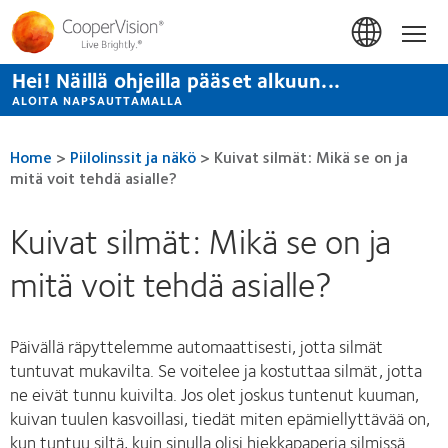
Hyppää
pääsisältöön
Hom
Hei! Näillä ohjeilla pääset alkuun...
ALOITA NAPSAUTTAMALLA
Home
>
Piilolinssit ja näkö
>
Kuivat silmät: Mikä se on ja
mitä voit tehdä asialle?
Kuivat silmät: Mikä se on ja
mitä voit tehdä asialle?
Päivällä räpyttelemme automaattisesti, jotta silmät
tuntuvat mukavilta. Se voitelee ja kostuttaa silmät, jotta
ne eivät tunnu kuivilta. Jos olet joskus tuntenut kuuman,
kuivan tuulen kasvoillasi, tiedät miten epämiellyttävää on,
kun tuntuu siltä, kuin sinulla olisi hiekkapaperia silmissä.