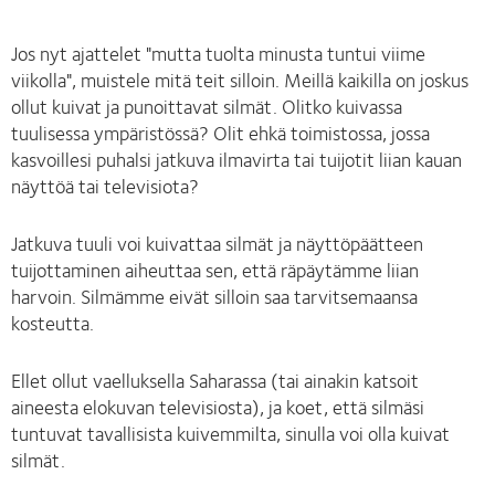
Jos nyt ajattelet "mutta tuolta minusta tuntui viime
viikolla", muistele mitä teit silloin. Meillä kaikilla on joskus
ollut kuivat ja punoittavat silmät. Olitko kuivassa
tuulisessa ympäristössä? Olit ehkä toimistossa, jossa
kasvoillesi puhalsi jatkuva ilmavirta tai tuijotit liian kauan
näyttöä tai televisiota?
Jatkuva tuuli voi kuivattaa silmät ja näyttöpäätteen
tuijottaminen aiheuttaa sen, että räpäytämme liian
harvoin. Silmämme eivät silloin saa tarvitsemaansa
kosteutta.
Ellet ollut vaelluksella Saharassa (tai ainakin katsoit
aineesta elokuvan televisiosta), ja koet, että silmäsi
tuntuvat tavallisista kuivemmilta, sinulla voi olla kuivat
silmät.