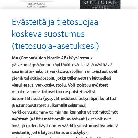
d’Or
Lens
–
Product
palkinto
of
Evästeitä ja tietosuojaa
Learn
Learn
parhaasta
the
more
more
tuotteesta,
Year
about
about
koskeva suostumus
MyDay®
(2013)
Best
Best
(2013)
Companies
Factory
(tietosuoja-asetuksesi)
for
Awards
Leaders
2011
Learn
2012
(2011)
Me (CooperVision Nordic AB) käytämme ja
Learn
more
&
palveluntarjoajamme käyttävät evästeitä ja vastaavia
more
about
2010
about
seurantatekniikoita verkkosivustollamme. Evästeet ovat
ODMA
(2012)
Vuoden
2011
pieniä tekstitiedostoja, jotka tallennetaan laitteellesi
2012
(2011)
Learn
vieraillessasi verkkosivustolla. Voit poistaa evästeet
Manufacturing
more
milloin tahansa tai asettaa ne poistettaviksi
Leadership
about
100
automaattisesti (pysyvät evästeet tietyn ajan kuluttua
2012
(ML
ja istuntoevästeet sulkemalla selaimesi).
REBRAND
100)
Verkkosivustomme toiminnan kannalta välttämättömät
100®
Award
Global
evästeet (
välttämättömät evästeet
) aktivoituvat
(2012)
Award
aina, ja niiden käyttöön ei vaadita suostumustasi. Muita
(2012)
evästeitä, joita käytetään suorituskyky-,