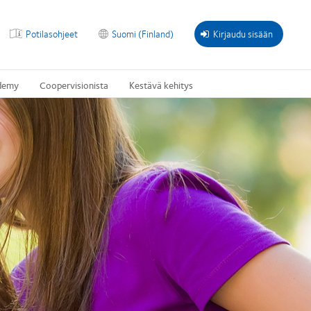
Potilasohjeet
Suomi (Finland)
Kirjaudu sisään
demy
Coopervisionista
Kestävä kehitys